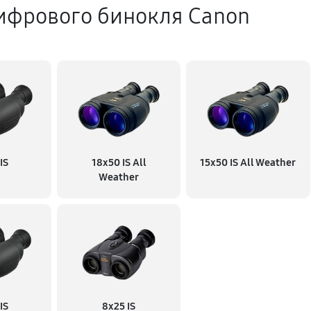
ифрового бинокля Canon
сстановление)
1350 руб
ния влаги
1170 руб
540 руб
IS
18x50 IS All
15x50 IS All Weather
Weather
1170 руб
1800 руб
IS
8x25 IS