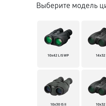
Выберите модель ц
Ремонт платы управления (во
Восстановление после попада
Замена ключей управления
10x42 L IS WP
14x32 
Замена микросхемы логики
Юстировка бинокля
10x30 IS II
10x32 