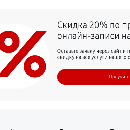
ражения
2700 руб
0%
Скидка 20% по п
етра
900 руб
онлайн-записи на
зонтальных полос в
5400 руб
Оставьте заявку через сайт и
скидку на все услуги нашего 
900 руб
Получить
нием характеристик
1350 руб
1080 руб
ля
1260 руб