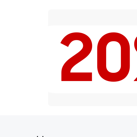
Исправление инверсии изоб
2
Ремонт встроенного дальном
Устранение вертикально-гори
видоискателе
Чистка бинокля
Замена объективов с улучше
Замена шим контроллера
Замена микросхемы усилите