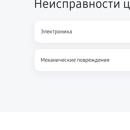
Неисправности 
Ремонт цепи питания
Электроника
Замена модуля Wi-Fi
Замена USB порта
Механические повреждения
Замена процессора
Замена аккумулятора
Замена корпуса
Замена шлейфа гарнитуры