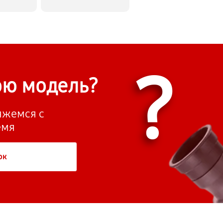
?
ою модель?
вяжемся с
емя
ок